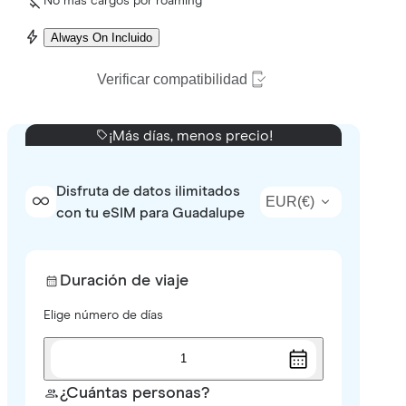
No más cargos por roaming
Always On Incluido
Verificar compatibilidad
¡Más días, menos precio!
Disfruta de datos ilimitados
EUR
(
€
)
con tu eSIM para Guadalupe
Duración de viaje
Elige número de días
1
¿Cuántas personas?