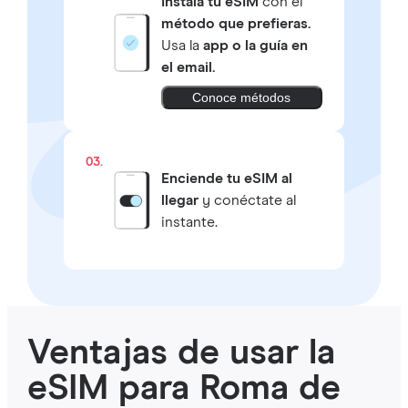
Instala tu eSIM
con el
método que prefieras.
Usa la
app o la guía en
el email.
Conoce métodos
03.
Enciende tu eSIM al
llegar
y conéctate al
instante.
Ventajas de usar la
eSIM para Roma de