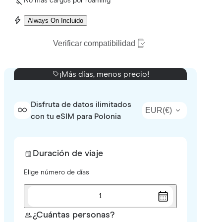
No más cargos por roaming
Always On Incluido
Verificar compatibilidad
¡Más días, menos precio!
Disfruta de datos ilimitados
EUR
(
€
)
con tu eSIM para Polonia
Duración de viaje
Elige número de días
1
¿Cuántas personas?