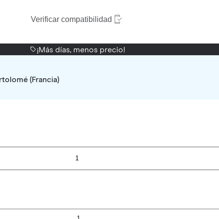
Verificar compatibilidad
¡Más días, menos precio!
rtolomé (Francia)
1