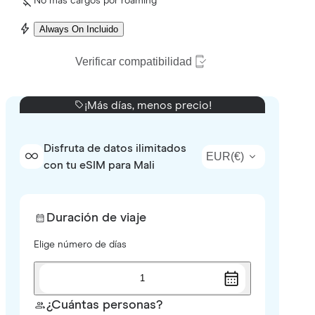
No más cargos por roaming
Always On Incluido
Verificar compatibilidad
¡Más días, menos precio!
Disfruta de datos ilimitados
EUR
(
€
)
con tu eSIM para Mali
Duración de viaje
Elige número de días
1
¿Cuántas personas?