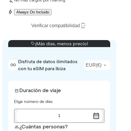
No más cargos por roaming
Always On Incluido
Verificar compatibilidad
¡Más días, menos precio!
Disfruta de datos ilimitados
EUR
(
€
)
con tu eSIM para Ibiza
Duración de viaje
Elige número de días
1
¿Cuántas personas?