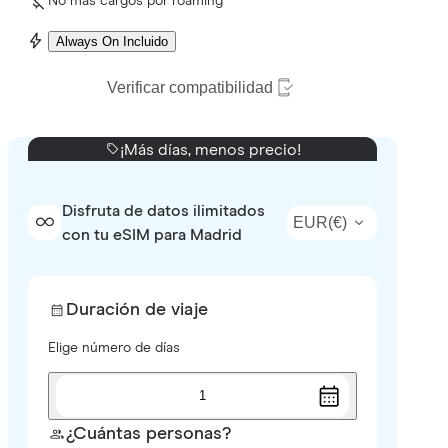
No más cargos por roaming
Always On Incluido
Verificar compatibilidad
¡Más días, menos precio!
Disfruta de datos ilimitados
EUR
(
€
)
con tu eSIM para Madrid
Duración de viaje
Elige número de días
1
¿Cuántas personas?