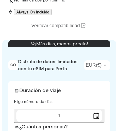
No más cargos por roaming
Always On Incluido
Verificar compatibilidad
¡Más días, menos precio!
Disfruta de datos ilimitados
EUR
(
€
)
con tu eSIM para Perth
Duración de viaje
Elige número de días
1
¿Cuántas personas?