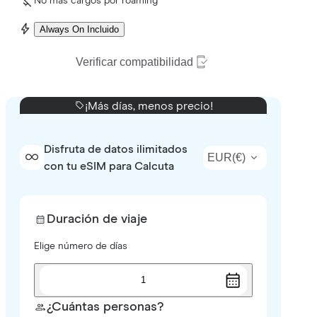
No más cargos por roaming
Always On Incluido
Verificar compatibilidad
¡Más días, menos precio!
Disfruta de datos ilimitados
EUR
(
€
)
con tu eSIM para Calcuta
Duración de viaje
Elige número de días
1
¿Cuántas personas?