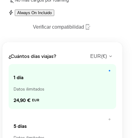
No más cargos por roaming
Always On Incluido
Verificar compatibilidad
EUR
(
€
)
¿Cuántos días viajas?
1 día
Datos ilimitados
24,90 €
EUR
5 días
Datos ilimitados