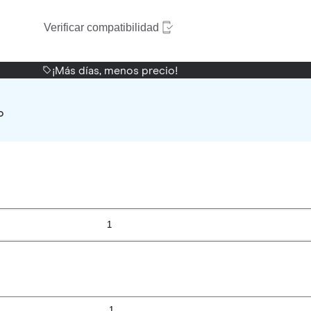
Verificar compatibilidad
¡Más días, menos precio!
o
1