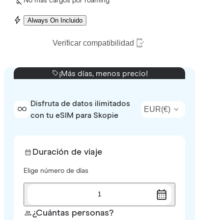
No más cargos por roaming
Always On Incluido
Verificar compatibilidad
¡Más días, menos precio!
Disfruta de datos ilimitados
EUR
(
€
)
con tu eSIM para Skopie
Duración de viaje
Elige número de días
1
¿Cuántas personas?