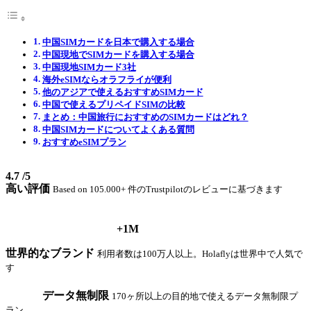
中国SIMカードを日本で購入する場合
中国現地でSIMカードを購入する場合
中国現地SIMカード3社
海外eSIMならオラフライが便利
他のアジアで使えるおすすめSIMカード
中国で使えるプリペイドSIMの比較
まとめ：中国旅行におすすめのSIMカードはどれ？
中国SIMカードについてよくある質問
おすすめeSIMプラン
4.7
/5
高い評価
Based on 105.000+ 件のTrustpilotのレビューに基づきます
+1M
世界的なブランド
利用者数は100万人以上。Holaflyは世界中で人気で
す
データ無制限
170ヶ所以上の目的地で使えるデータ無制限プ
ラン