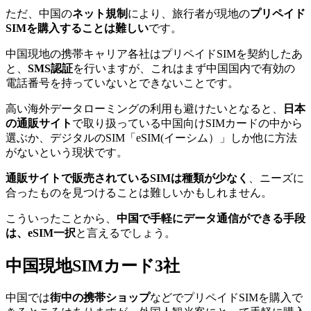
ただ、中国の
ネット規制
により、旅行者が現地の
プリペイド
SIMを購入することは難しい
です。
中国現地の携帯キャリア各社はプリペイドSIMを契約したあ
と、
SMS認証
を行いますが、これはまず中国国内で有効の
電話番号を持っていないとできないことです。
高い海外データローミングの利用も避けたいとなると、
日本
の通販サイト
で取り扱っている中国向けSIMカードの中から
選ぶか、デジタルのSIM「eSIM(イーシム）」しか他に方法
がないという現状です。
通販サイトで販売されているSIMは種類が少なく
、ニーズに
合ったものを見つけることは難しいかもしれません。
こういったことから、
中国で手軽にデータ通信ができる手段
は、eSIM一択
と言えるでしょう。
中国現地SIMカード3社
中国では
街中の携帯ショップ
などでプリペイドSIMを購入で