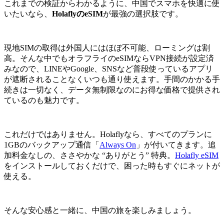
これまでの検証からわかるように、中国でスマホを快適に使
いたいなら、
HolaflyのeSIM
が最強の選択肢です。
現地SIMの取得は外国人にはほぼ不可能、ローミングは割
高。そんな中でもオラフライのeSIMならVPN接続が設定済
みなので、LINEやGoogle、SNSなど普段使っているアプリ
が遮断されることなくいつも通り使えます。手間のかかる手
続きは一切なく、データ無制限なのにお得な価格で提供され
ているのも魅力です。
これだけではありません。Holaflyなら、すべてのプランに
1GBのバックアップ通信「
Always On
」が付いてきます。追
加料金なしの、ささやかな “ありがとう” 特典。
Holafly eSIM
をインストールしておくだけで、困った時もすぐにネットが
使える。
そんな安心感と一緒に、中国の旅を楽しみましょう。