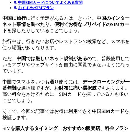
中国SIMカードについてよくある質問
おすすめeSIMプラン
中国に旅行
に行く予定がある方は、きっと、
中国のインター
ネット事情を調べたり、便利でお得なプリペイドのSIMカー
ド
を探したりしていることでしょう。
旅行中は、行きたいお店やレストランの検索など、スマホを
使う場面が多くなります。
ただ、
中国では厳しいネット規制がある
ので、普段使用して
いるアプリやウェブサイトが自由に閲覧できないようになっ
ています。
中国でスマホをいつも通り使うには、
データローミングが一
番無難
な選択肢ですが、
お財布に痛い選択肢
でもあります。
高い料金をさけるために、SIMカードを探している方も多い
ことでしょう。
そこで、今回の記事ではお得に利用できる
中国SIMカード
を
検証します。
SIMを
購入するタイミング
、
おすすめの販売店
、
料金プラン