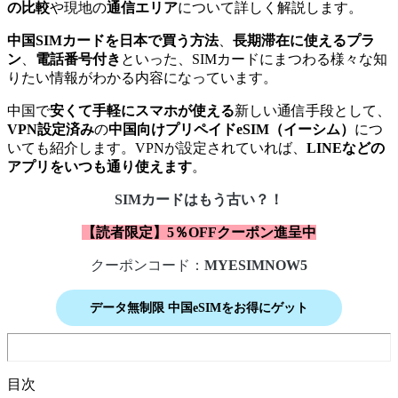
の比較
や現地の
通信エリア
について詳しく解説します。
中国SIMカードを日本で買う方法
、
長期滞在に使えるプラ
ン
、
電話番号付き
といった、SIMカードにまつわる様々な知
りたい情報がわかる内容になっています。
中国で
安くて手軽にスマホが使える
新しい通信手段として、
VPN設定済み
の
中国向けプリペイドeSIM（イーシム）
につ
いても紹介します。VPNが設定されていれば、
LINEなどの
アプリをいつも通り使えます
。
SIMカードはもう古い？！
【読者限定】5％OFFクーポン進呈中
クーポンコード：
MYESIMNOW5
データ無制限 中国eSIMをお得にゲット
目次