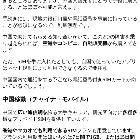
きるところはありますが、外国人観光客にとって手軽に購入
することはほぼ不可能と言えます。
手続きには、現地の銀行口座や電話番号を事前に持っている
ことが必須になるので、到底無理です。
中国で助けてもらえる知り合いがいて、この2つの障害を乗
り越えられれば、
空港やコンビニ、自動販売機
から購入でき
ます。
ただ、SIMを手に入れたとしても、自国で使っていたアプリ
はネット規制により利用できなくるので要注意。
中国国内で通話をする予定なら電話番号付きSIMカードが向
いているでしょう。
中国
移動（チャイナ・モバイル）
中国で
広い通信網
を誇る大手キャリア。観光客向けに多種多
様なプリペイドSIMを提供しています。
香港やマカオでも利用できるSIM
プランも用意しています。
プランの利用期間は短いものは
7日間で1GB、または15日間