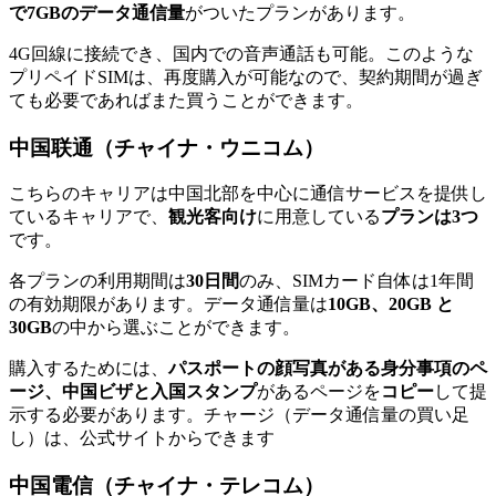
で7GBのデータ通信量
がついたプランがあります。
4G回線に接続でき、国内での音声通話も可能。このような
プリペイドSIMは、再度購入が可能なので、契約期間が過ぎ
ても必要であればまた買うことができます。
中国联通（チャイナ・ウニコム）
こちらのキャリアは中国北部を中心に通信サービスを提供し
ているキャリアで、
観光客向け
に用意している
プランは3つ
です。
各プランの利用期間は
30日間
のみ、SIMカード自体は1年間
の有効期限があります。データ通信量は
10GB、20GB と
30GB
の中から選ぶことができます。
購入するためには、
パスポートの顔写真がある身分事項のペ
ージ、中国ビザと入国スタンプ
があるページを
コピー
して提
示する必要があります。チャージ（データ通信量の買い足
し）は、公式サイトからできます
中国電信（チャイナ・テレコム）