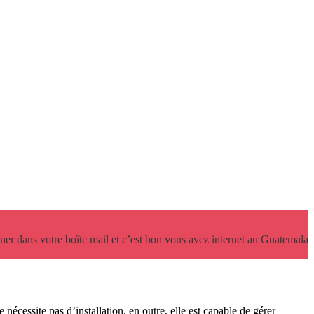
r dans votre boîte mail et c’est bon vous avez internet au Guatemala
 nécessite pas d’installation, en outre, elle est capable de gérer