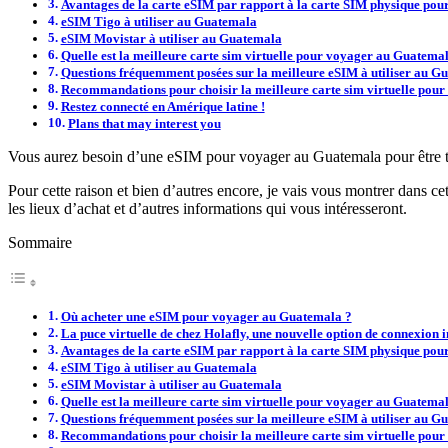
Avantages de la carte eSIM par rapport à la carte SIM physique pour
eSIM Tigo à utiliser au Guatemala
eSIM Movistar à utiliser au Guatemala
Quelle est la meilleure carte sim virtuelle pour voyager au Guatema
Questions fréquemment posées sur la meilleure eSIM à utiliser au G
Recommandations pour choisir la meilleure carte sim virtuelle pour
Restez connecté en Amérique latine !
Plans that may interest you
Vous aurez besoin d’une eSIM pour voyager au Guatemala pour être tou
Pour cette raison et bien d’autres encore, je vais vous montrer dans cet
les lieux d’achat et d’autres informations qui vous intéresseront.
Sommaire
Où acheter une eSIM pour voyager au Guatemala ?
La puce virtuelle de chez Holafly, une nouvelle option de connexion i
Avantages de la carte eSIM par rapport à la carte SIM physique pour
eSIM Tigo à utiliser au Guatemala
eSIM Movistar à utiliser au Guatemala
Quelle est la meilleure carte sim virtuelle pour voyager au Guatema
Questions fréquemment posées sur la meilleure eSIM à utiliser au G
Recommandations pour choisir la meilleure carte sim virtuelle pour