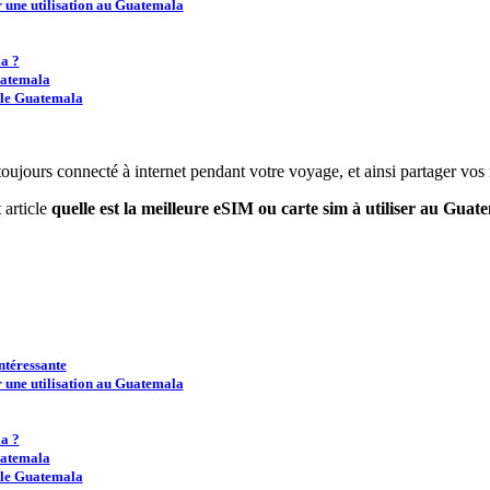
 une utilisation au Guatemala
la ?
uatemala
 le Guatemala
jours connecté à internet pendant votre voyage, et ainsi partager vos
 article
quelle est la meilleure eSIM ou carte sim à utiliser au Guat
ntéressante
 une utilisation au Guatemala
la ?
uatemala
 le Guatemala