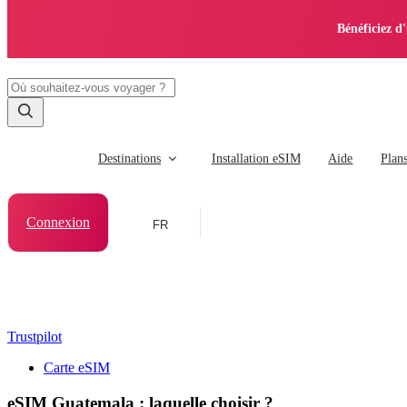
Bénéficiez d
Destinations
Installation eSIM
Aide
Plan
Connexion
FR
Trustpilot
Carte eSIM
eSIM Guatemala : laquelle choisir ?