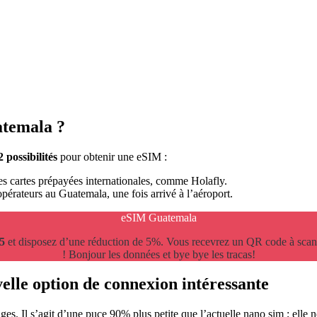
atemala ?
2 possibilités
pour obtenir une eSIM :
s cartes prépayées internationales, comme Holafly.
pérateurs au Guatemala, une fois arrivé à l’aéroport.
eSIM Guatemala
5
et disposez d’une réduction de 5%. Vous recevrez un QR code à scanne
! Bonjour les données et bye bye les tracas!
velle option de connexion intéressante
ges. Il s’agit d’une puce 90% plus petite que l’actuelle nano sim ; elle ne