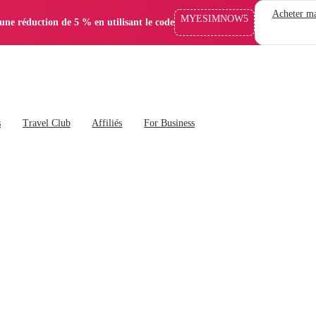
Acheter ma
MYESIMNOW5
'une réduction de 5 % en utilisant le code
s
Travel Club
Affiliés
For Business