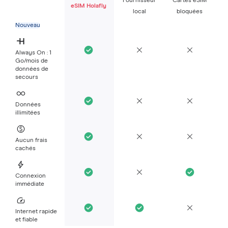
Fournisseur
Cartes eSIM
eSIM Holafly
local
bloquées
Nouveau
Always On : 1
Go/mois de
données de
secours
Données
illimitées
Aucun frais
cachés
Connexion
immédiate
Internet rapide
et fiable