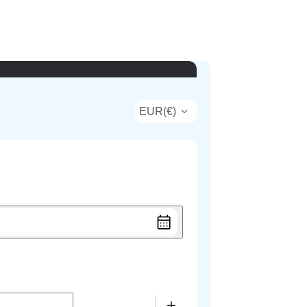
EUR
(
€
)