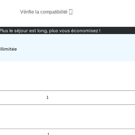
Vérifie la compatibilité
Plus le séjour est long, plus vous économisez !
llimitée
1