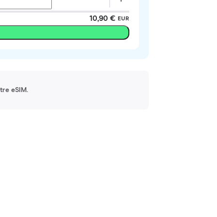
10,90 €
EUR
otre eSIM.