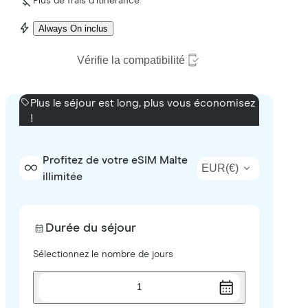
Plus de frais d’itinérance
Always On inclus
Vérifie la compatibilité
Plus le séjour est long, plus vous économisez
!
Profitez de votre eSIM Malte
EUR
(
€
)
illimitée
Durée du séjour
Sélectionnez le nombre de jours
1