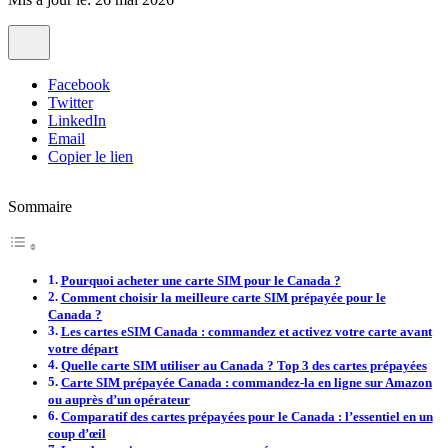
Facebook
Twitter
LinkedIn
Email
Copier le lien
Sommaire
Pourquoi acheter une carte SIM pour le Canada ?
Comment choisir la meilleure carte SIM prépayée pour le
Canada ?
Les cartes eSIM Canada : commandez et activez votre carte avant
votre départ
Quelle carte SIM utiliser au Canada ? Top 3 des cartes prépayées
Carte SIM prépayée Canada : commandez-la en ligne sur Amazon
ou auprès d’un opérateur
Comparatif des cartes prépayées pour le Canada : l’essentiel en un
coup d’œil