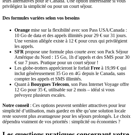
leurs alternatives pour le Canada. Une option intéressante si vous
privilégiez la simplicité ou pour un court séjour.
Des formules variées selon vos besoins
Orange
mise sur la flexibilité avec son Pass USA/Canada :
10 Go de data et des appels illimités pour 29 € sur 31 jours.
Une version allégée existe à 12 € pour ceux qui privilégient
les appels.
SFR
propose une formule plus courte avec son Pack Séjour
Amérique du Nord : 15 Go, 1h d’appels et des SMS pour 30
€ sur 7 jours. Pratique pour un court séjour !
Les globe-trotters apprécieront le forfait
Free
à 19,99 € qui
inclut généreusement 35 Go en 4G depuis le Canada, sans
compter les appels et SMS illimités.
Quant à
Bouygues Telecom
, son Pass Internet Voyage offre
12 Go pour 35 €, utilisable sur 2 mois – idéal si vous
prévoyez plusieurs escales.
Notre conseil
: Ces options peuvent sembler attractives pour leur
simplicité d’utilisation, mais gardez en tête qu’une solution locale
reste souvent plus avantageuse pour les séjours prolongés. Le choix
dépendra vraiment de vos priorités : simplicité ou économies ?
Les questions pratiques concernant votre