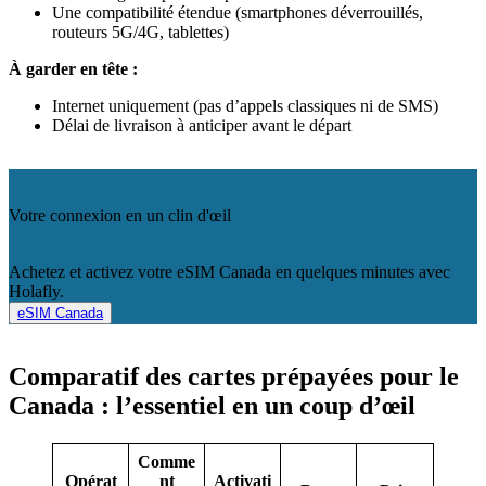
Une compatibilité étendue (smartphones déverrouillés,
routeurs 5G/4G, tablettes)
À garder en tête :
Internet uniquement (pas d’appels classiques ni de SMS)
Délai de livraison à anticiper avant le départ
Votre connexion en un clin d'œil
Achetez et activez votre eSIM Canada en quelques minutes avec
Holafly.
eSIM Canada
Comparatif des cartes prépayées pour le
Canada : l’essentiel en un coup d’œil
Comme
Opérat
nt
Activati