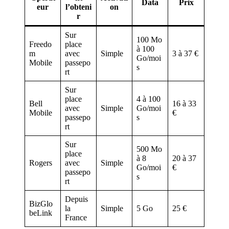
Data
Prix
eur
l’obteni
on
r
Sur
100 Mo
Freedo
place
à 100
m
avec
Simple
3 à 37 €
Go/moi
Mobile
passepo
s
rt
Sur
place
4 à 100
Bell
16 à 33
avec
Simple
Go/moi
Mobile
€
passepo
s
rt
Sur
500 Mo
place
à 8
20 à 37
Rogers
avec
Simple
Go/moi
€
passepo
s
rt
Depuis
BizGlo
la
Simple
5 Go
25 €
beLink
France