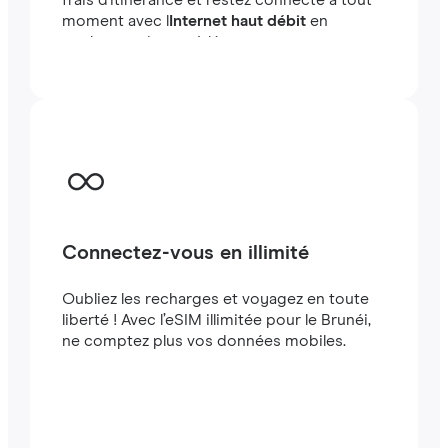
frais d'itinérance et restez connecté à tout
moment avec l
Internet haut débit
en
quelques minutes à létranger, que vous
voyagiez ou travailliez.
Connectez-vous en illimité
Oubliez les recharges et voyagez en toute
liberté ! Avec l’eSIM illimitée pour le Brunéi,
ne comptez plus vos données mobiles.