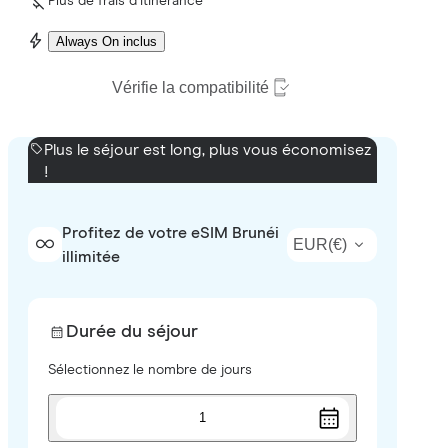
Plus de frais d’itinérance
Always On inclus
Vérifie la compatibilité
Plus le séjour est long, plus vous économisez
!
Profitez de votre eSIM Brunéi
EUR
(
€
)
illimitée
Durée du séjour
Sélectionnez le nombre de jours
1