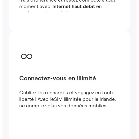
frais d'itinérance et restez connecté à tout
moment avec l
Internet haut débit
en
quelques minutes à létranger, que vous
voyagiez ou travailliez.
Connectez-vous en illimité
Oubliez les recharges et voyagez en toute
liberté ! Avec l’eSIM illimitée pour le Irlande,
ne comptez plus vos données mobiles.