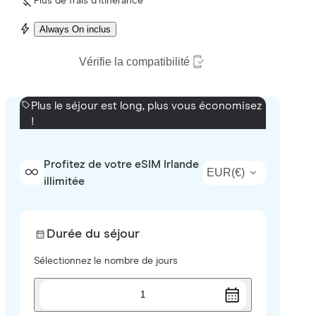
Plus de frais d’itinérance
Always On inclus
Vérifie la compatibilité
Plus le séjour est long, plus vous économisez
!
Profitez de votre eSIM Irlande
EUR
(
€
)
illimitée
Durée du séjour
Sélectionnez le nombre de jours
1