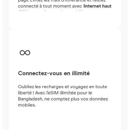
pays. Évitez les frais d'itinérance et restez
connecté à tout moment avec l
Internet haut
débit
en quelques minutes à létranger, que
vous voyagiez ou travailliez.
Connectez-vous en illimité
Oubliez les recharges et voyagez en toute
liberté ! Avec l’eSIM illimitée pour le
Bangladesh, ne comptez plus vos données
mobiles.