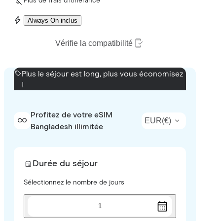
Plus de frais d’itinérance
Always On inclus
Vérifie la compatibilité
Plus le séjour est long, plus vous économisez
!
Profitez de votre eSIM
EUR
(
€
)
Bangladesh illimitée
Durée du séjour
Sélectionnez le nombre de jours
1