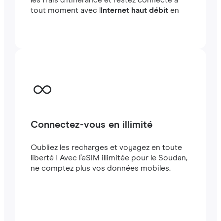
les frais d'itinérance et restez connecté à
tout moment avec l
Internet haut débit
en
quelques minutes à létranger, que vous
voyagiez ou travailliez.
Connectez-vous en illimité
Oubliez les recharges et voyagez en toute
liberté ! Avec l’eSIM illimitée pour le Soudan,
ne comptez plus vos données mobiles.