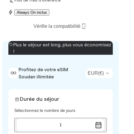
Plus de frais d’itinérance
Always On inclus
Vérifie la compatibilité
Plus le séjour est long, plus vous économisez
!
Profitez de votre eSIM
EUR
(
€
)
Soudan illimitée
Durée du séjour
Sélectionnez le nombre de jours
1