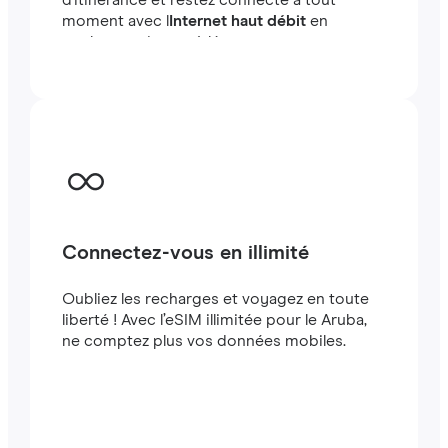
d'itinérance et restez connecté à tout
moment avec l
Internet haut débit
en
quelques minutes à létranger, que vous
voyagiez ou travailliez.
Connectez-vous en illimité
Oubliez les recharges et voyagez en toute
liberté ! Avec l’eSIM illimitée pour le Aruba,
ne comptez plus vos données mobiles.