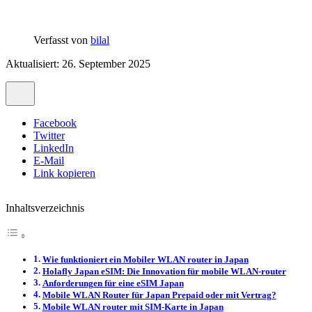
Verfasst von
bilal
Aktualisiert: 26. September 2025
Facebook
Twitter
LinkedIn
E-Mail
Link kopieren
Inhaltsverzeichnis
Wie funktioniert ein Mobiler WLAN router in Japan
Holafly Japan eSIM: Die Innovation für mobile WLAN-router
Anforderungen für eine eSIM Japan
Mobile WLAN Router für Japan Prepaid oder mit Vertrag?
Mobile WLAN router mit SIM-Karte in Japan