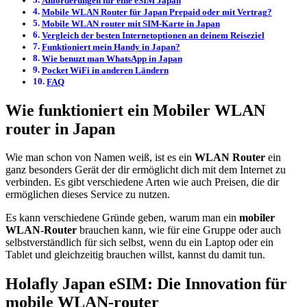
Anforderungen für eine eSIM Japan
Mobile WLAN Router für Japan Prepaid oder mit Vertrag?
Mobile WLAN router mit SIM-Karte in Japan
Vergleich der besten Internetoptionen an deinem Reiseziel
Funktioniert mein Handy in Japan?
Wie benuzt man WhatsApp in Japan
Pocket WiFi in anderen Ländern
FAQ
Wie funktioniert ein Mobiler WLAN
router in Japan
Wie man schon von Namen weiß, ist es ein
WLAN Router
ein
ganz besonders Gerät der dir ermöglicht dich mit dem Internet zu
verbinden. Es gibt verschiedene Arten wie auch Preisen, die dir
ermöglichen dieses Service zu nutzen.
Es kann verschiedene Gründe geben, warum man ein
mobiler
WLAN-Router
brauchen kann, wie für eine Gruppe oder auch
selbstverständlich für sich selbst, wenn du ein Laptop oder ein
Tablet und gleichzeitig brauchen willst, kannst du damit tun.
Holafly Japan eSIM: Die Innovation für
mobile WLAN-router