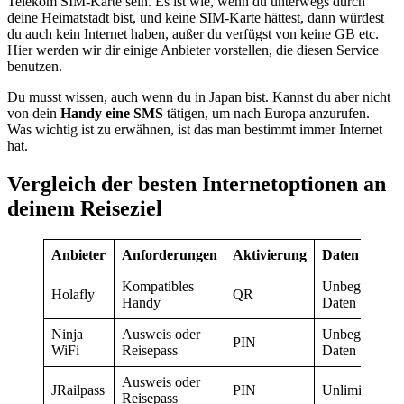
Telekom SIM-Karte sein. Es ist wie, wenn du unterwegs durch
deine Heimatstadt bist, und keine SIM-Karte hättest, dann würdest
du auch kein Internet haben, außer du verfügst von keine GB etc.
Hier werden wir dir einige Anbieter vorstellen, die diesen Service
benutzen.
Du musst wissen, auch wenn du in Japan bist. Kannst du aber nicht
von dein
Handy eine SMS
tätigen, um nach Europa anzurufen.
Was wichtig ist zu erwähnen, ist das man bestimmt immer Internet
hat.
Vergleich der besten Internetoptionen an
deinem Reiseziel
Anbieter
Anforderungen
Aktivierung
Daten
Kompatibles
Unbegrenzt
Holafly
QR
Handy
Daten
Ninja
Ausweis oder
Unbegrenzt
PIN
WiFi
Reisepass
Daten
Ausweis oder
JRailpass
PIN
Unlimitiert
Reisepass