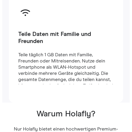
Teile Daten mit Familie und
Freunden
Teile täglich 1 GB Daten mit Familie,
Freunden oder Mitreisenden. Nutze dein
Smartphone als WLAN-Hotspot und
verbinde mehrere Geräte gleichzeitig. Die
gesamte Datenmenge, die du teilen kannst,
hängt von der Laufzeit deines Tarifs ab – bei
einem 7-Tage-Tarif stehen dir zum Beispiel
insgesamt 7 GB zur Verfügung.
Warum Holafly?
Nur Holafly bietet einen hochwertigen Premium-