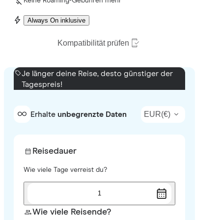
Keine Roaming-Gebühren mehr
Always On inklusive
Kompatibilität prüfen
Je länger deine Reise, desto günstiger der
Tagespreis!
EUR
(
€
)
Erhalte
unbegrenzte Daten
Reisedauer
Wie viele Tage verreist du?
1
Wie viele Reisende?