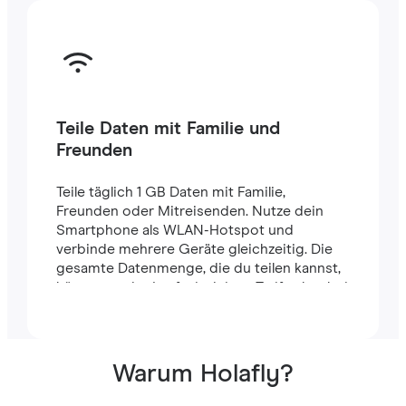
Teile Daten mit Familie und
Freunden
Teile täglich 1 GB Daten mit Familie,
Freunden oder Mitreisenden. Nutze dein
Smartphone als WLAN-Hotspot und
verbinde mehrere Geräte gleichzeitig. Die
gesamte Datenmenge, die du teilen kannst,
hängt von der Laufzeit deines Tarifs ab – bei
einem 7-Tage-Tarif stehen dir zum Beispiel
insgesamt 7 GB zur Verfügung.
Warum Holafly?