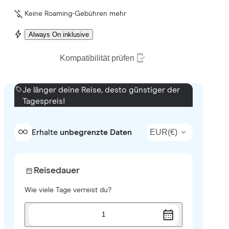
Keine Roaming-Gebühren mehr
Always On inklusive
Kompatibilität prüfen
Je länger deine Reise, desto günstiger der
Tagespreis!
EUR
(
€
)
Erhalte
unbegrenzte Daten
Reisedauer
Wie viele Tage verreist du?
1