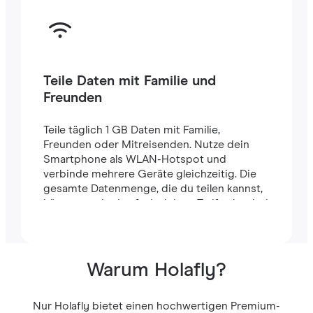
Teile Daten mit Familie und
Freunden
Teile täglich 1 GB Daten mit Familie,
Freunden oder Mitreisenden. Nutze dein
Smartphone als WLAN-Hotspot und
verbinde mehrere Geräte gleichzeitig. Die
gesamte Datenmenge, die du teilen kannst,
hängt von der Laufzeit deines Tarifs ab – bei
einem 7-Tage-Tarif stehen dir zum Beispiel
insgesamt 7 GB zur Verfügung.
Warum Holafly?
Nur Holafly bietet einen hochwertigen Premium-