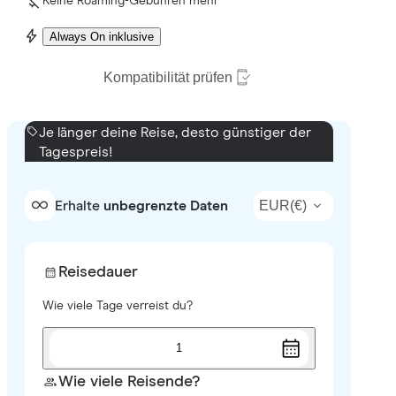
Keine Roaming-Gebühren mehr
Always On inklusive
Kompatibilität prüfen
Je länger deine Reise, desto günstiger der
Tagespreis!
EUR
(
€
)
Erhalte
unbegrenzte Daten
Reisedauer
Wie viele Tage verreist du?
1
Wie viele Reisende?