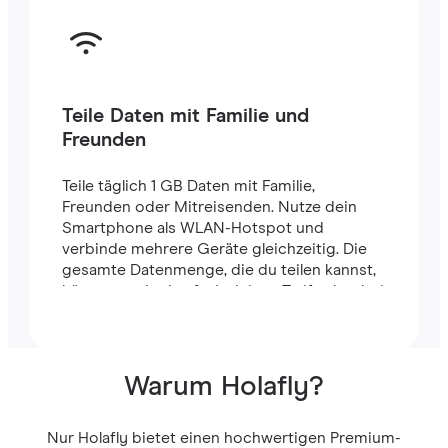
Teile Daten mit Familie und
Freunden
Teile täglich 1 GB Daten mit Familie,
Freunden oder Mitreisenden. Nutze dein
Smartphone als WLAN-Hotspot und
verbinde mehrere Geräte gleichzeitig. Die
gesamte Datenmenge, die du teilen kannst,
hängt von der Laufzeit deines Tarifs ab – bei
einem 7-Tage-Tarif stehen dir zum Beispiel
insgesamt 7 GB zur Verfügung.
Warum Holafly?
Nur Holafly bietet einen hochwertigen Premium-