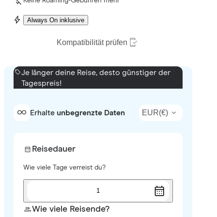
Keine Roaming-Gebühren mehr
Always On inklusive
Kompatibilität prüfen
Je länger deine Reise, desto günstiger der
Tagespreis!
EUR
(
€
)
Erhalte
unbegrenzte Daten
Reisedauer
Wie viele Tage verreist du?
1
Wie viele Reisende?