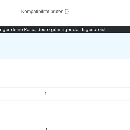
Kompatibilität prüfen
änger deine Reise, desto günstiger der Tagespreis!
1