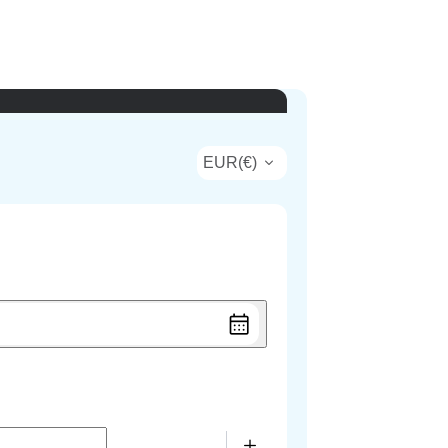
EUR
(
€
)