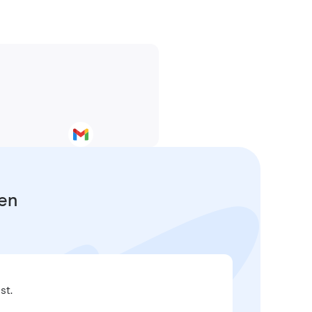
fen
st.