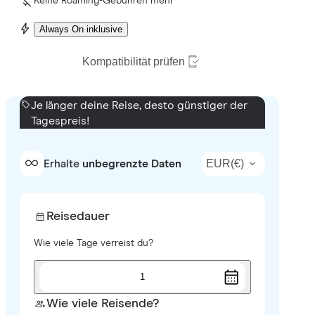
Keine Roaming-Gebühren mehr
Always On inklusive
Kompatibilität prüfen
Je länger deine Reise, desto günstiger der
Tagespreis!
EUR
(
€
)
Erhalte
unbegrenzte Daten
Reisedauer
Wie viele Tage verreist du?
1
Wie viele Reisende?