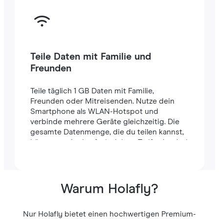
Teile Daten mit Familie und
Freunden
Teile täglich 1 GB Daten mit Familie,
Freunden oder Mitreisenden. Nutze dein
Smartphone als WLAN-Hotspot und
verbinde mehrere Geräte gleichzeitig. Die
gesamte Datenmenge, die du teilen kannst,
hängt von der Laufzeit deines Tarifs ab – bei
einem 7-Tage-Tarif stehen dir zum Beispiel
insgesamt 7 GB zur Verfügung.
Warum Holafly?
Nur Holafly bietet einen hochwertigen Premium-