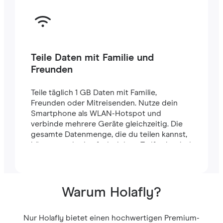
Teile Daten mit Familie und
Freunden
Teile täglich 1 GB Daten mit Familie,
Freunden oder Mitreisenden. Nutze dein
Smartphone als WLAN-Hotspot und
verbinde mehrere Geräte gleichzeitig. Die
gesamte Datenmenge, die du teilen kannst,
hängt von der Laufzeit deines Tarifs ab – bei
einem 7-Tage-Tarif stehen dir zum Beispiel
insgesamt 7 GB zur Verfügung.
Warum Holafly?
Nur Holafly bietet einen hochwertigen Premium-