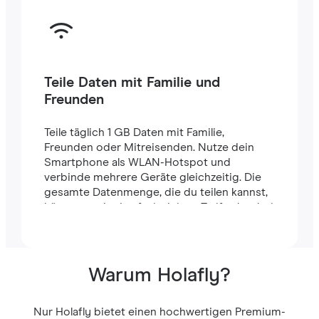
Teile Daten mit Familie und
Freunden
Teile täglich 1 GB Daten mit Familie,
Freunden oder Mitreisenden. Nutze dein
Smartphone als WLAN-Hotspot und
verbinde mehrere Geräte gleichzeitig. Die
gesamte Datenmenge, die du teilen kannst,
hängt von der Laufzeit deines Tarifs ab – bei
einem 7-Tage-Tarif stehen dir zum Beispiel
insgesamt 7 GB zur Verfügung.
Warum Holafly?
Nur Holafly bietet einen hochwertigen Premium-