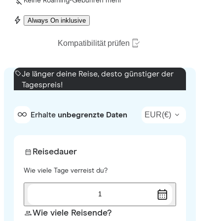
Keine Roaming-Gebühren mehr
Always On inklusive
Kompatibilität prüfen
Je länger deine Reise, desto günstiger der
Tagespreis!
EUR
(
€
)
Erhalte
unbegrenzte Daten
Reisedauer
Wie viele Tage verreist du?
1
Wie viele Reisende?