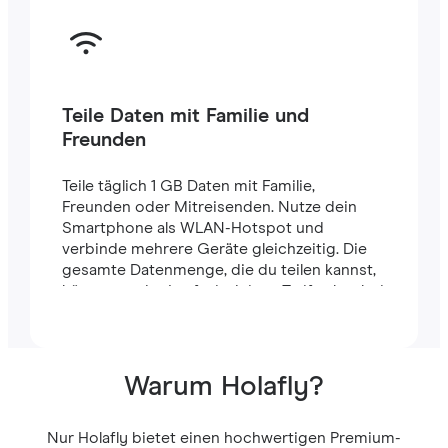
Teile Daten mit Familie und
Freunden
Teile täglich 1 GB Daten mit Familie,
Freunden oder Mitreisenden. Nutze dein
Smartphone als WLAN-Hotspot und
verbinde mehrere Geräte gleichzeitig. Die
gesamte Datenmenge, die du teilen kannst,
hängt von der Laufzeit deines Tarifs ab – bei
einem 7-Tage-Tarif stehen dir zum Beispiel
insgesamt 7 GB zur Verfügung.
Warum Holafly?
Nur Holafly bietet einen hochwertigen Premium-