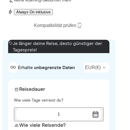
Keine Roaming-Gebühren mehr
Always On inklusive
Kompatibilität prüfen
Je länger deine Reise, desto günstiger der
Tagespreis!
EUR
(
€
)
Erhalte
unbegrenzte Daten
Reisedauer
Wie viele Tage verreist du?
1
Wie viele Reisende?