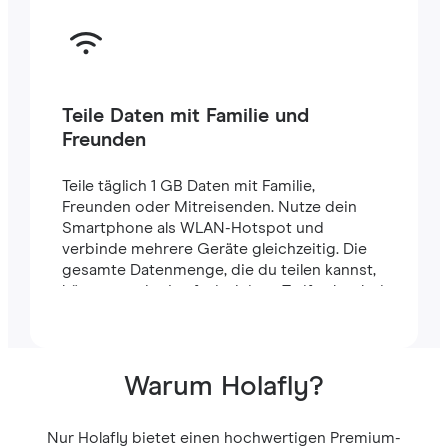
Teile Daten mit Familie und
Freunden
Teile täglich 1 GB Daten mit Familie,
Freunden oder Mitreisenden. Nutze dein
Smartphone als WLAN-Hotspot und
verbinde mehrere Geräte gleichzeitig. Die
gesamte Datenmenge, die du teilen kannst,
hängt von der Laufzeit deines Tarifs ab – bei
einem 7-Tage-Tarif stehen dir zum Beispiel
insgesamt 7 GB zur Verfügung.
Warum Holafly?
Nur Holafly bietet einen hochwertigen Premium-