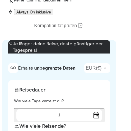
Keine Roaming-Gebühren mehr
Always On inklusive
Kompatibilität prüfen
Je länger deine Reise, desto günstiger der
Tagespreis!
EUR
(
€
)
Erhalte
unbegrenzte Daten
Reisedauer
Wie viele Tage verreist du?
1
Wie viele Reisende?