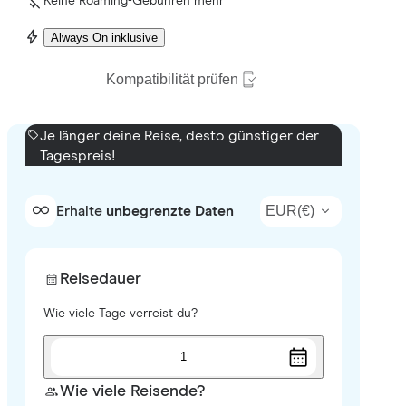
Keine Roaming-Gebühren mehr
Always On inklusive
Kompatibilität prüfen
Je länger deine Reise, desto günstiger der
Tagespreis!
EUR
(
€
)
Erhalte
unbegrenzte Daten
Reisedauer
Wie viele Tage verreist du?
1
Wie viele Reisende?