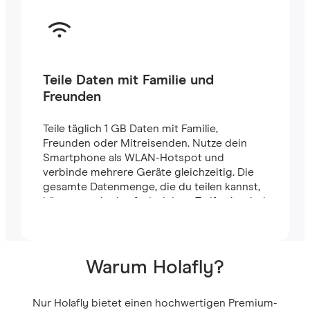
Teile Daten mit Familie und
Freunden
Teile täglich 1 GB Daten mit Familie,
Freunden oder Mitreisenden. Nutze dein
Smartphone als WLAN-Hotspot und
verbinde mehrere Geräte gleichzeitig. Die
gesamte Datenmenge, die du teilen kannst,
hängt von der Laufzeit deines Tarifs ab – bei
einem 7-Tage-Tarif stehen dir zum Beispiel
insgesamt 7 GB zur Verfügung.
Warum Holafly?
Nur Holafly bietet einen hochwertigen Premium-