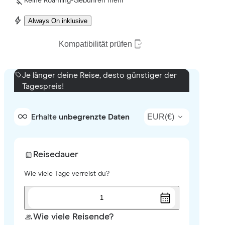
Keine Roaming-Gebühren mehr
Always On inklusive
Kompatibilität prüfen
Je länger deine Reise, desto günstiger der
Tagespreis!
EUR
(
€
)
Erhalte
unbegrenzte Daten
Reisedauer
Wie viele Tage verreist du?
1
Wie viele Reisende?