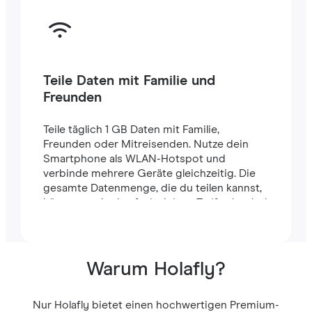
Teile Daten mit Familie und
Freunden
Teile täglich 1 GB Daten mit Familie,
Freunden oder Mitreisenden. Nutze dein
Smartphone als WLAN-Hotspot und
verbinde mehrere Geräte gleichzeitig. Die
gesamte Datenmenge, die du teilen kannst,
hängt von der Laufzeit deines Tarifs ab – bei
einem 7-Tage-Tarif stehen dir zum Beispiel
insgesamt 7 GB zur Verfügung.
Warum Holafly?
Nur Holafly bietet einen hochwertigen Premium-