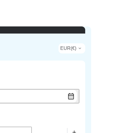
EUR
(
€
)