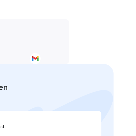
fen
st.