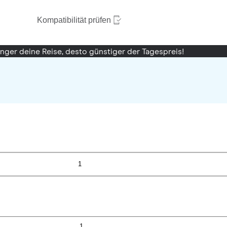
Kompatibilität prüfen
änger deine Reise, desto günstiger der Tagespreis!
1