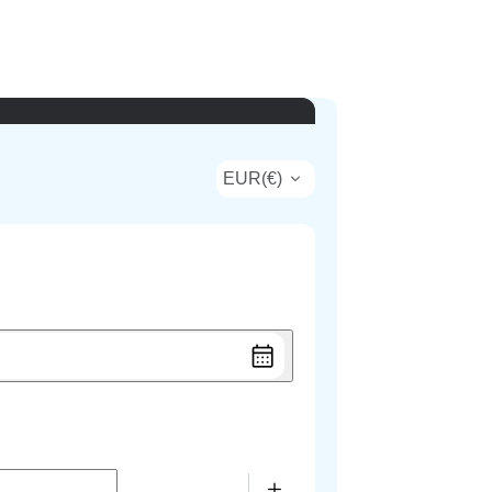
EUR
(
€
)