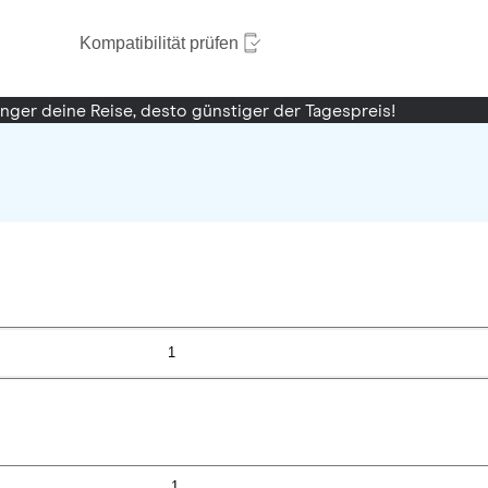
Kompatibilität prüfen
änger deine Reise, desto günstiger der Tagespreis!
1