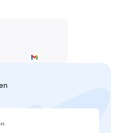
fen
st.