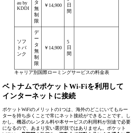
タ
au by
日
￥14,900
KDDI
無
間
制
限
デ
ー
ソフ
5
タ
日
トバ
￥14,900
無
間
ンク
制
限
キャリア別国際ローミングサービスの料金表
ベトナムでポケットWi-Fiを利用して
インターネットに接続
ポケットWiFiのメリットの1つは、海外のどこにいてもルー
ターを持ち歩くことで常にネット接続ができることです。し
かし、機器のレンタル料や本サービスの利用料が別途で必要
になるので、あまり安い選択肢ではありません。ポケット