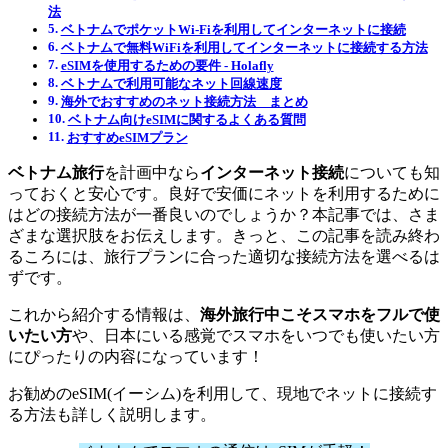
法
ベトナムでポケットWi-Fiを利用してインターネットに接続
ベトナムで無料WiFiを利用してインターネットに接続する方法
eSIMを使用するための要件 ‐ Holafly
ベトナムで利用可能なネット回線速度
海外でおすすめのネット接続方法 まとめ
ベトナム向けeSIMに関するよくある質問
おすすめeSIMプラン
ベトナム旅行
を計画中なら
インターネット接続
についても知
っておくと安心です。良好で安価にネットを利用するために
はどの接続方法が一番良いのでしょうか？本記事では、さま
ざまな選択肢をお伝えします。きっと、この記事を読み終わ
るころには、旅行プランに合った適切な接続方法を選べるは
ずです。
これから紹介する情報は、
海外旅行中こそスマホをフルで使
いたい方
や、日本にいる感覚でスマホをいつでも使いたい方
にぴったりの内容になっています！
お勧めのeSIM(イーシム)を利用して、現地でネットに接続す
る方法も詳しく説明します。