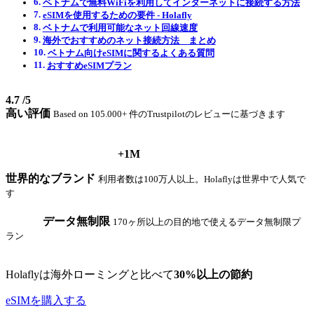
ベトナムで無料WiFiを利用してインターネットに接続する方法
eSIMを使用するための要件 ‐ Holafly
ベトナムで利用可能なネット回線速度
海外でおすすめのネット接続方法 まとめ
ベトナム向けeSIMに関するよくある質問
おすすめeSIMプラン
4.7
/5
高い評価
Based on 105.000+ 件のTrustpilotのレビューに基づきます
+1M
世界的なブランド
利用者数は100万人以上。Holaflyは世界中で人気で
す
データ無制限
170ヶ所以上の目的地で使えるデータ無制限プ
ラン
Holaflyは海外ローミングと比べて
30%以上の節約
eSIMを購入する