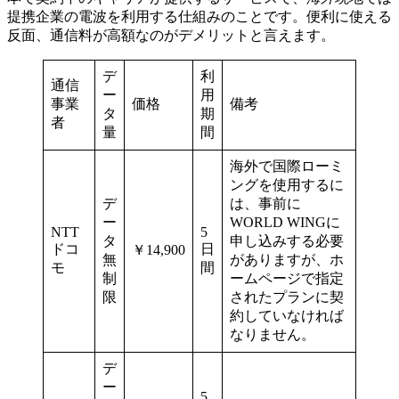
提携企業の電波を利用する仕組みのことです。便利に使える
反面、通信料が高額なのがデメリットと言えます。
デ
利
通信
ー
用
事業
価格
備考
タ
期
者
量
間
海外で国際ローミ
ングを使用するに
デ
は、事前に
ー
WORLD WINGに
NTT
5
タ
申し込みする必要
ドコ
日
￥14,900
無
がありますが、ホ
モ
間
制
ームページで指定
限
されたプランに契
約していなければ
なりません。
デ
ー
5