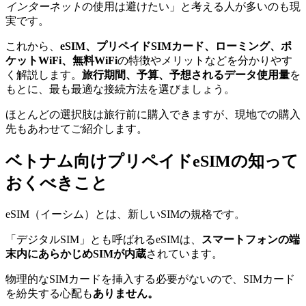
インターネット
の使用は避けたい」と考える人が多いのも現
実です。
これから、
eSIM、
プリペイドSIMカード、
ローミング、ポ
ケットWiFi、無料WiFi
の特徴やメリットなどを分かりやす
く解説します。
旅行期間、予算、予想されるデータ使用量
を
もとに、最も最適な接続方法を選びましょう。
ほとんどの選択肢は旅行前に購入できますが、現地での購入
先もあわせてご紹介します。
ベトナム向けプリペイドeSIMの知って
おくべきこと
eSIM（イーシム）とは、新しいSIMの規格です。
「デジタルSIM」とも呼ばれるeSIMは、
スマートフォンの端
末内にあらかじめSIMが内蔵
されています。
物理的なSIMカードを挿入する必要がないので、SIMカード
を紛失する心配も
ありません。