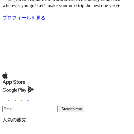
wherever you go! Let’s make your next trip the best one yet ✈️
プロフィールを見る
Suscribirme
人気の旅先