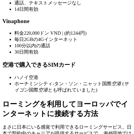
通話、テキストメッセージなし
14日間有効
Vinaphone
料金220,000ドン VND | (約1244円)
毎日2GBの4Gインターネット
100分以内の通話
30日間有効
空港で購入できるSIMカード
ハノイ空港
ホーチミンシティ-タン・ソン・ニャット国際
空港
(
サ
イゴン
国際
空港
とも呼ばれていました)
ローミングを利用してヨーロッパでイ
ンターネットに接続する方法
まさに日本にいる感覚で利用できるローミングサービス。日
本で契約中のキャリアが提供するサービスで、
海外
現地では