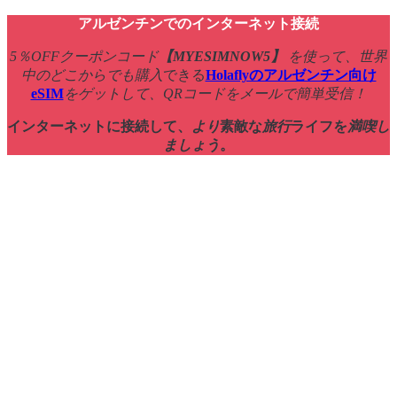
アルゼンチンでのインターネット接続
5％OFFクーポンコード
【
MYESIMNOW5
】
を使って、世界
中のどこからでも購入
できる
Holaflyのアルゼンチン向け
eSIM
をゲットして、QRコードをメールで簡単受信！
インターネットに接続して、
より
素敵な
旅行
ライフを
満喫し
ましょう
。