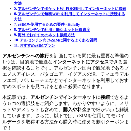
方法
アルゼンチンでポケットWi-Fiを利用してインターネットに接続
アルゼンチンで無料WiFiを利用してインターネットに接続する
方法
eSIMを使用するための要件 ‐ Holafly
アルゼンチンで利用可能なネット回線速度
海外でおすすめのネット接続方法
アルゼンチン向けeSIMに関するよくある質問
おすすめeSIMプラン
アルゼンチンへの旅行
を計画している間に最も重要な準備の
1 つは、目的地で最適な
インターネットにアクセス
できる選
択を確認することです。アルゼンチン国内で観光地であるブ
エノスアイレス、パタゴニア、イグアスの滝、ティエラデル
フエゴ、バリローチェなどでインターネットを利用しておす
すめスポットを見つけるときに必要になります。
本記事では、
アルゼンチンでインターネットに接続
できるよ
う５つの選択肢をご紹介します。わかりやすいように、メリ
ットやデメリットも含めて、
購入や料金
まで細かい点も解説
していきます。さらに、以下では、eSIMを使用してモバイ
ルデータを取得する方法から購入時に使える割引クーポンま
で！