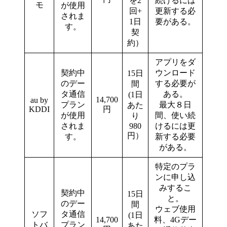
を2
続けるには
モ
が使用
回+
更新する必
されま
1日
要がある。
す。
契
約）
アプリをダ
契約中
ウンロード
15日
のデー
する必要が
間
タ通信
ある。
(1日
14,700
au by
プラン
最大８日
あた
KDDI
円
が使用
間、使い続
り
されま
980
けるには更
円）
す。
新する必要
がある。
特定のプラ
ンに申し込
みするこ
契約中
15日
と。
のデー
間
ウェブ使用
ソフ
タ通信
(1日
14,700
料、4Gデー
トバ
プラン
あた