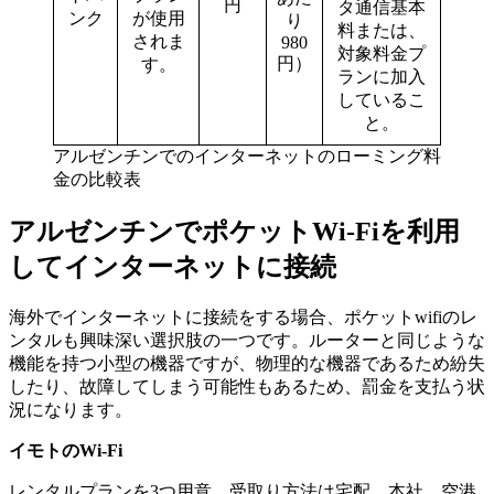
円
タ通信基本
ンク
が使用
り
料または、
されま
980
対象料金プ
円）
す。
ランに加入
しているこ
と。
アルゼンチンでのインターネットのローミング料
金の比較表
アルゼンチンでポケットWi-Fiを利用
してインターネットに接続
海外でインターネットに接続をする場合、ポケットwifiのレ
ンタルも興味深い選択肢の一つです。ルーターと同じような
機能を持つ小型の機器ですが、物理的な機器であるため紛失
したり、故障してしまう可能性もあるため、罰金を支払う状
況になります。
イモトのWi-Fi
レンタルプランを3つ用意。受取り方法は宅配、本社、空港