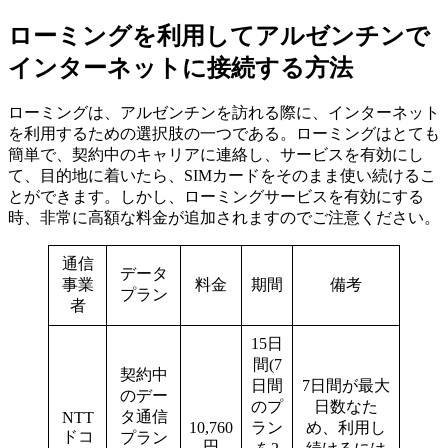
ローミングを利用してアルゼンチンで
インターネットに接続する方法
ローミングは、アルゼンチンを訪れる際に、インターネット
を利用するための選択肢の一つである。ローミングはとても
簡単で、契約中のキャリアに連絡し、サービスを有効にし
て、目的地に着いたら、SIMカードをそのまま使い続けるこ
とができます。しかし、ローミングサービスを有効にする
時、非常に高額な料金が追加されますのでご注意ください。
通信
データ
事業
料金
期間
備考
プラン
者
15日
間(7
契約中
日間
7日間が最大
のデー
のプ
日数なた
タ通信
NTT
10,760
ラン
め、利用し
ドコ
プラン
円