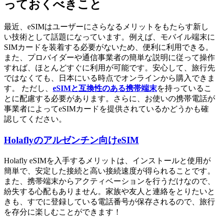
っておくべきこと
最近、eSIMはユーザーにさらなるメリットをもたらす新し
い技術として話題になっています。例えば、モバイル端末に
SIMカードを装着する必要がないため、便利に利用できる。
また、プロバイダーや通信事業者の簡単な説明に従って操作
すれば、ほとんどすぐに利用が可能です。安心して、旅行先
ではなくても、日本にいる時点でオンラインから購入できま
す。 ただし、
eSIMと互換性のある携帯端末
を持っているこ
とに配慮する必要があります。さらに、お使いの携帯電話が
事業者によってeSIMカードを提供されているかどうかも確
認してください。
Holaflyのアルゼンチン向けeSIM
Holafly eSIMを入手するメリットは、インストールと使用が
簡単で、安定した接続と高い接続速度が得られることです。
また、携帯端末からアクティベーションを行うだけなので、
紛失する心配もありません。家族や友人と連絡をとりたいと
きも、すでに登録している電話番号が保存されるので、旅行
を存分に楽しむことができます！