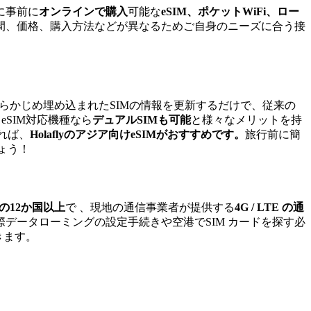
に事前に
オンラインで購入
可能な
eSIM、ポケットWiFi、ロー
間、価格、購入方法などが異なるためご自身のニーズに合う接
体にあらかじめ埋め込まれたSIMの情報を更新するだけで、従来の
eSIM対応機種なら
デュアルSIMも可能
と様々なメリットを持
れば、
Holaflyのアジア向けeSIMがおすすめです。
旅行前に簡
ょう！
の12か国以上
で 、現地の通信事業者が提供する
4G / LTE の通
際データローミングの設定手続きや空港でSIM カードを探す必
きます。