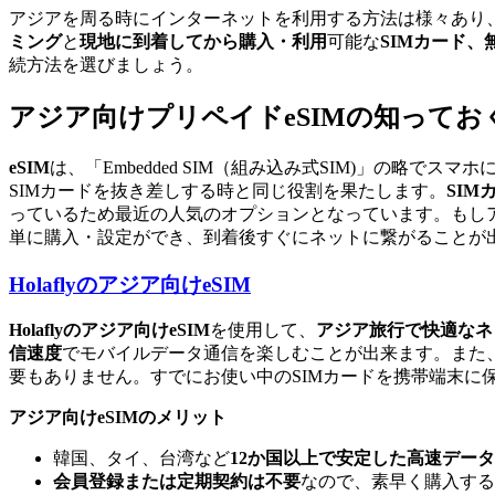
アジアを周る時にインターネットを利用する方法は様々あり
ミング
と
現地に到着してから購入・利用
可能な
SIMカード、無
続方法を選びましょう。
アジア向けプリペイドeSIMの知ってお
eSIM
は、「Embedded SIM（組み込み式SIM)」の略
SIMカードを抜き差しする時と同じ役割を果たします。
SI
っているため最近の人気のオプションとなっています。もしア
単に購入・設定ができ、到着後すぐにネットに繋がることが
Holaflyのアジア向けeSIM
Holaflyのアジア向けeSIM
を使用して、
アジア旅行で快適なネ
信速度
でモバイルデータ通信を楽しむことが出来ます。また
要もありません。すでにお使い中のSIMカードを携帯端末に
アジア向けeSIMのメリット
韓国、タイ、台湾など
12か国以上で安定した高速デー
会員登録または定期契約は不要
なので、素早く購入する