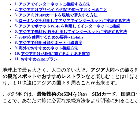
アジアでインターネットに接続する方法
アジア向けプリペイドeSIMの知っておくべきこと
アジア向けSIMカードを現地で購入する方法
ローミングを利用してアジアでインターネットに接続する方法
アジアでポケットWi-Fiを利用してインターネットに接続
アジアで無料WiFiを利用してインターネットに接続する方法
eSIMを使用するための要件 ‐ Holafly
アジアで利用可能なネット回線速度
海外でおすすめのネット接続方法
アジア向けeSIMに関するよくある質問
おすすめeSIMプラン
地球上で最も大きく、人口の多い大陸、
アジア
大陸への旅を
の観光スポット
や
おすすめレストラン
など楽しむことは山ほ
り、より快適にアジアの国々を周ることが出来ます。
この記事では、
最新技術のeSIM
を始め、
SIMカード
、
国際ロ
ことで、あなたの旅に必要な接続方法をより明確に知ることが