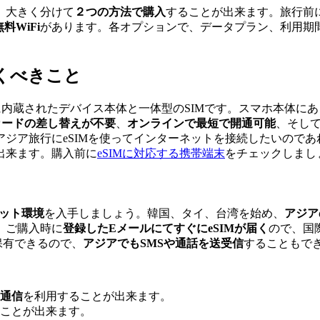
、大きく分けて
２つの方法で購入
することが出来ます。旅行前
料WiFi
があります。各オプションで、データプラン、利用期
くべきこと
でスマホに内蔵されたデバイス本体と一体型のSIMです。スマホ本
Mカードの差し替えが不要
、
オンラインで最短で開通可能
、そして
ジア旅行にeSIMを使ってインターネットを接続したいのであ
出来ます。購入前に
eSIMに対応する携帯端末
をチェックしまし
ット環境
を入手しましょう。韓国、タイ、台湾を始め、
アジア
、ご購入時に
登録したEメールにてすぐにeSIMが届く
ので、国
保有できるので、
アジアでもSMSや通話を送受信
することもで
タ通信
を利用することが出来ます。
ことが出来ます。