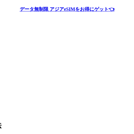
データ無制限 アジアeSIMをお得にゲット👈
法