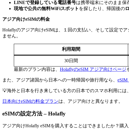
LINEで登録している電話番号
は携帯端末にそのまま保
現地で公共の無料WiFiスポット
を探したり、帰国後の
アジア向けeSIMの料金
Holaflyのアジア向けeSIMは、１回の支払い、そして
ません。
利用期間
30日間
最新のプラン内容は、
HolaflyのeSIM アジア向けページ
また、アジア諸国から日本への一時帰国や旅行用なら、
eS
💡海外と日本を行き来している方の日本でのスマホ利用には、
日本向けeSIMの料金プラン
は、アジア向けと異なります。
eSIMの設定方法 – Holafly
アジア向けHolafly eSIMを購入することはできました