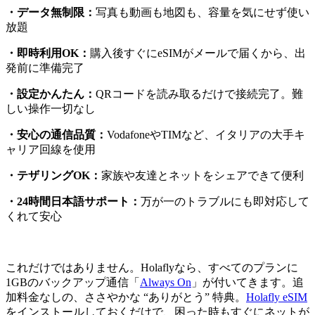
・データ無制限：
写真も動画も地図も、容量を気にせず使い
放題
・即時利用OK：
購入後すぐにeSIMがメールで届くから、出
発前に準備完了
・設定かんたん：
QRコードを読み取るだけで接続完了。難
しい操作一切なし
・安心の通信品質：
VodafoneやTIMなど、イタリアの大手キ
ャリア回線を使用
・テザリングOK：
家族や友達とネットをシェアできて便利
・24時間日本語サポート：
万が一のトラブルにも即対応して
くれて安心
これだけではありません。Holaflyなら、すべてのプランに
1GBのバックアップ通信「
Always On
」が付いてきます。追
加料金なしの、ささやかな “ありがとう” 特典。
Holafly eSIM
をインストールしておくだけで、困った時もすぐにネットが