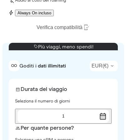
Addio ai costi del roaming
Always On incluso
Verifica compatibilità
Più viaggi, meno spendi!
EUR
(
€
)
Goditi i
dati illimitati
Durata del viaggio
Seleziona il numero di giorni
1
Per quante persone?
Seleziona una eSIM a persona