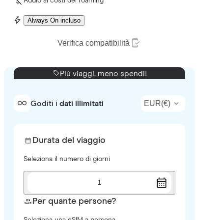
Addio ai costi del roaming
Always On incluso
Verifica compatibilità
Più viaggi, meno spendi!
EUR
(
€
)
Goditi i
dati illimitati
Durata del viaggio
Seleziona il numero di giorni
1
Per quante persone?
Seleziona una eSIM a persona