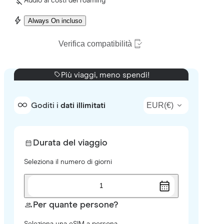
Addio ai costi del roaming
Always On incluso
Verifica compatibilità
Più viaggi, meno spendi!
EUR
(
€
)
Goditi i
dati illimitati
Durata del viaggio
Seleziona il numero di giorni
1
Per quante persone?
Seleziona una eSIM a persona