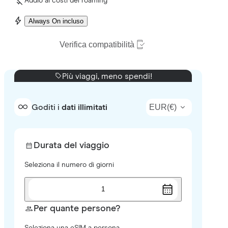
Addio ai costi del roaming
Always On incluso
Verifica compatibilità
Più viaggi, meno spendi!
EUR
(
€
)
Goditi i
dati illimitati
Durata del viaggio
Seleziona il numero di giorni
1
Per quante persone?
Seleziona una eSIM a persona