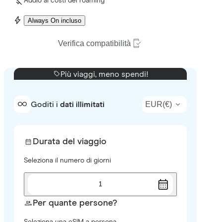
Addio ai costi del roaming
Always On incluso
Verifica compatibilità
Più viaggi, meno spendi!
EUR
(
€
)
Goditi i
dati illimitati
Durata del viaggio
Seleziona il numero di giorni
1
Per quante persone?
Seleziona una eSIM a persona