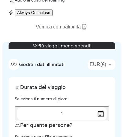
Addio ai costi del roaming
Always On incluso
Verifica compatibilità
Più viaggi, meno spendi!
EUR
(
€
)
Goditi i
dati illimitati
Durata del viaggio
Seleziona il numero di giorni
1
Per quante persone?
Seleziona una eSIM a persona