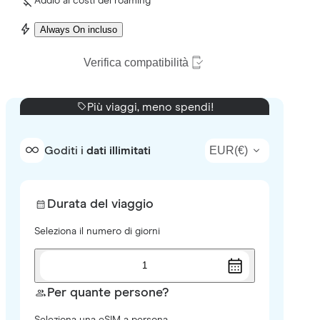
Addio ai costi del roaming
Always On incluso
Verifica compatibilità
Più viaggi, meno spendi!
EUR
(
€
)
Goditi i
dati illimitati
Durata del viaggio
Seleziona il numero di giorni
1
Per quante persone?
Seleziona una eSIM a persona