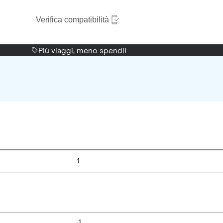
Verifica compatibilità
Più viaggi, meno spendi!
1