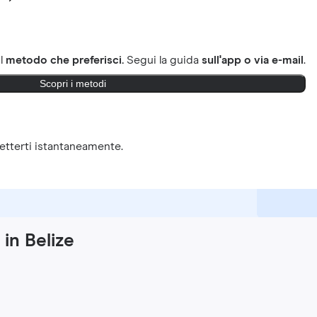
il
metodo che preferisci.
Segui la guida
sull'app o via e-mail
.
Scopri i metodi
tterti istantaneamente.
 in Belize